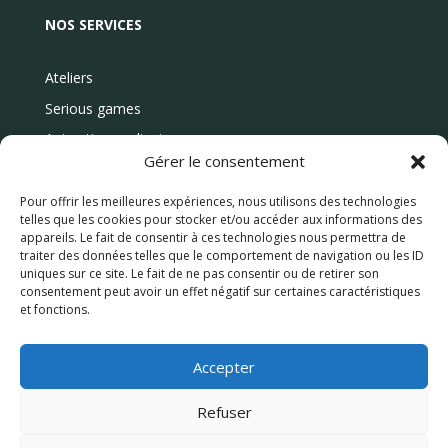
NOS SERVICES
Ateliers
Serious games
Animations culinaires
Gérer le consentement
Évènement
Blog
Pour offrir les meilleures expériences, nous utilisons des technologies
telles que les cookies pour stocker et/ou accéder aux informations des
appareils. Le fait de consentir à ces technologies nous permettra de
SUPPORT
traiter des données telles que le comportement de navigation ou les ID
uniques sur ce site. Le fait de ne pas consentir ou de retirer son
Politique de confidentialité
consentement peut avoir un effet négatif sur certaines caractéristiques
FAQ
et fonctions.
Accepter
Refuser
©LG2B 2025 –
Site web réalisé par
Agence Creative