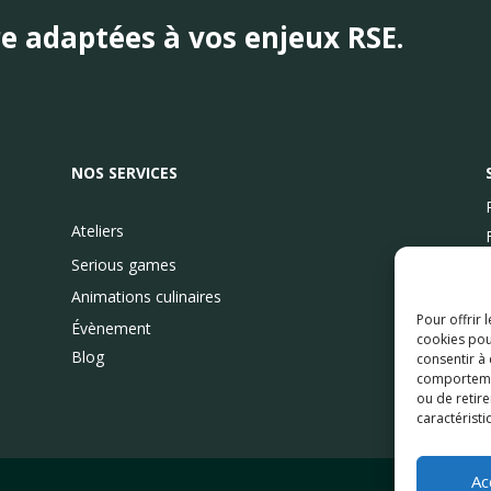
re
adaptées
à vos enjeux RSE.
NOS SERVICES
Ateliers
Serious games
Animations culinaires
Pour offrir 
Évènement
cookies pou
Blog
consentir à
comportement
ou de retire
caractéristi
Ac