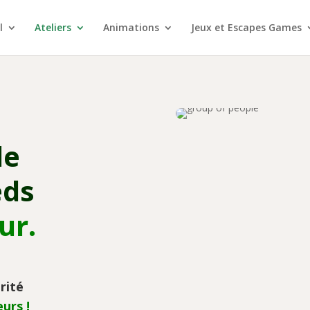
l
Ateliers
Animations
Jeux et Escapes Games
de
eds
ur
.
rité
urs !