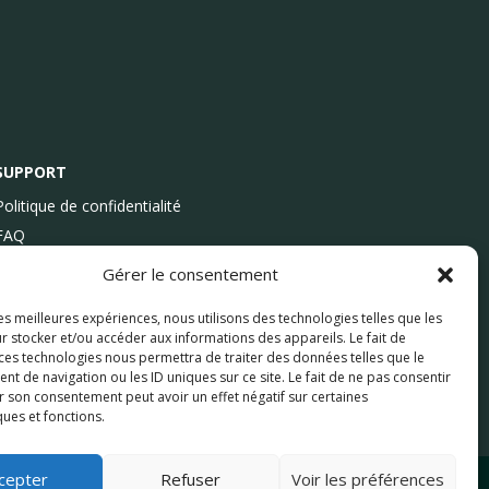
SUPPORT
Politique de confidentialité
FAQ
Gérer le consentement
les meilleures expériences, nous utilisons des technologies telles que les
r stocker et/ou accéder aux informations des appareils. Le fait de
 ces technologies nous permettra de traiter des données telles que le
 de navigation ou les ID uniques sur ce site. Le fait de ne pas consentir
r son consentement peut avoir un effet négatif sur certaines
ques et fonctions.
cepter
Refuser
Voir les préférences