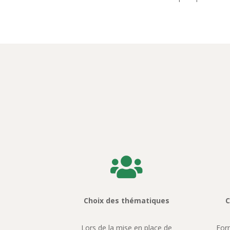

Choix des thématiques
C
Lors de la mise en place de
For