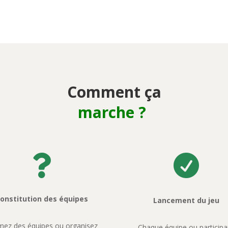
Comment ça
marche ?


onstitution des équipes
Lancement du jeu
mez des équipes ou organisez
Chaque équipe ou participa