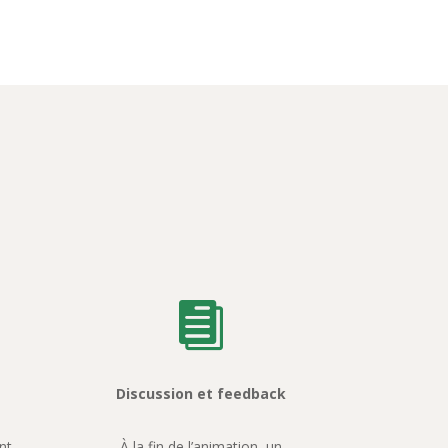

Discussion et feedback
nt
À la fin de l’animation, un