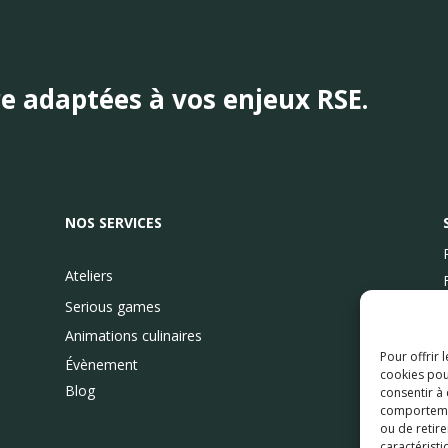
re
adaptées
à vos enjeux RSE.
NOS SERVICES
Ateliers
Serious games
Animations culinaires
Pour offrir 
Évènement
cookies pou
Blog
consentir à
comportement
ou de retire
caractéristi