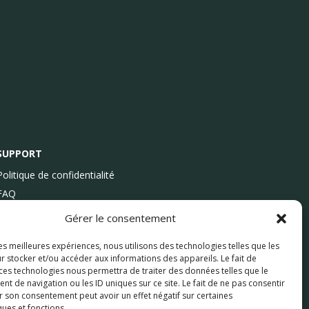
SUPPORT
Politique de confidentialité
FAQ
Gérer le consentement
les meilleures expériences, nous utilisons des technologies telles que les
r stocker et/ou accéder aux informations des appareils. Le fait de
 ces technologies nous permettra de traiter des données telles que le
 de navigation ou les ID uniques sur ce site. Le fait de ne pas consentir
r son consentement peut avoir un effet négatif sur certaines
ques et fonctions.